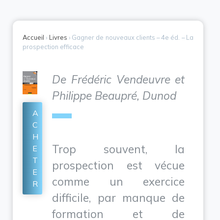
Accueil
›
Livres
›
Gagner de nouveaux clients – 4e éd. – La
prospection efficace
De Frédéric Vendeuvre et
Philippe Beaupré, Dunod
A
C
H
Trop souvent, la
E
T
prospection est vécue
E
comme un exercice
R
difficile, par manque de
formation et de